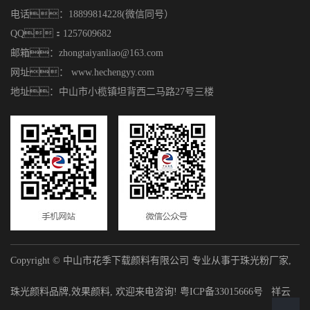
电话：18899814228(微信同号）
QQ：1257609682
邮箱：zhongtaiyanliao@163.com
网址： www.hechengyy.com
地址：中山市小榄镇坦背西二马路27号三楼
Copyright © 中山市花季下载颜料有限公司 专业从事于
珠光粉厂家
,
珠光颜料品牌
,
效果颜料
, 欢迎来电咨询!
粤ICP备33015666号
祥云